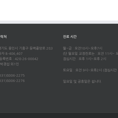
연락처
진료 시간
 경기도 용인시 기흥구 동백중앙로 283
월~금 : 오전10시~오후7시
 B-406,407
(단 월요일 교정진료는 : 오전 11시~ 
록번호 : 428-26-00042
점심시간 : 오후 1시~오후 2시
 박경섭 외1인
토요일 : 오전 9시~오후2시 (점심시간
031)8006-2275
(031)8006-2276
일요일 및 공휴일은 쉽니다.